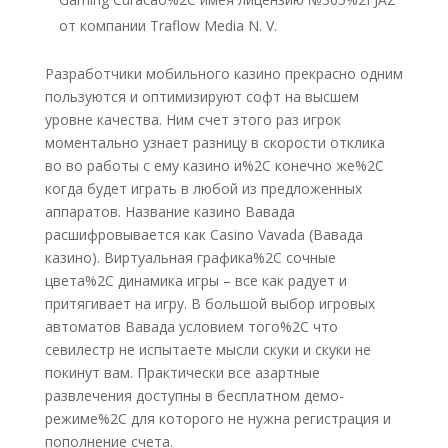
от компании Traflow Media N. V.
Разработчики мобильного казино прекрасно одним
пользуются и оптимизируют софт на высшем
уровне качества. Ним счет этого раз игрок
моментально узнает разницу в скорости отклика
во во работы с ему казино и%2C конечно же%2C
когда будет играть в любой из предложенных
аппаратов. Название казино Вавада
расшифровывается как Casino Vavada (Вавада
казино). Виртуальная графика%2C сочные
цвета%2C динамика игры – все как радует и
притягивает на игру. В большой выбор игровых
автоматов Вавада условием того%2C что
севилестр не испытаете мысли скуки и скуки не
покинут вам. Практически все азартные
развлечения доступны в бесплатном демо-
режиме%2C для которого не нужна регистрация и
пополнение счета.