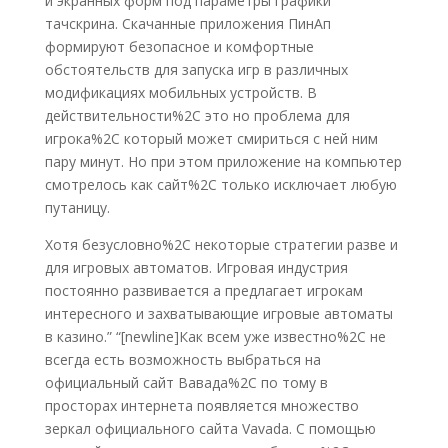
и экранных форм под параметры графики
тачскрина. Скачанные приложения ПинАп
формируют безопасное и комфортные
обстоятельств для запуска игр в различных
модификациях мобильных устройств. В
действительности%2C это но проблема для
игрока%2C который может смириться с ней ним
пару минут. Но при этом приложение на компьютер
смотрелось как сайт%2C только исключает любую
путаницу.
Хотя безусловно%2C некоторые стратегии разве и
для игровых автоматов. Игровая индустрия
постоянно развивается а предлагает игрокам
интересного и захватывающие игровые автоматы
в казино.” “[newline]Как всем уже известно%2C не
всегда есть возможность выбраться на
официальный сайт Вавада%2C по тому в
просторах интернета появляется множество
зеркал официального сайта Vavada. С помощью