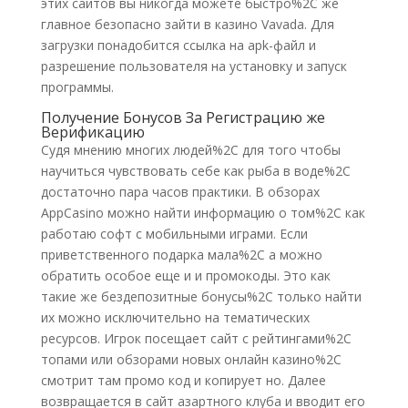
этих сайтов вы никогда можете быстро%2C же
главное безопасно зайти в казино Vavada. Для
загрузки понадобится ссылка на apk-файл и
разрешение пользователя на установку и запуск
программы.
Получение Бонусов За Регистрацию же
Верификацию
Судя мнению многих людей%2C для того чтобы
научиться чувствовать себе как рыба в воде%2C
достаточно пара часов практики. В обзорах
AppCasino можно найти информацию о том%2C как
работаю софт с мобильными играми. Если
приветственного подарка мала%2C а можно
обратить особое еще и и промокоды. Это как
такие же бездепозитные бонусы%2C только найти
их можно исключительно на тематических
ресурсов. Игрок посещает сайт с рейтингами%2C
топами или обзорами новых онлайн казино%2C
смотрит там промо код и копирует но. Далее
возвращается в сайт азартного клуба и вводит его