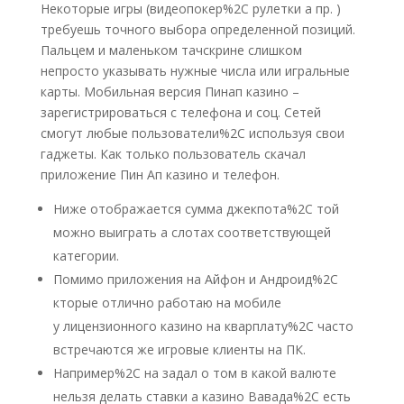
Некоторые игры (видеопокер%2C рулетки а пр. )
требуешь точного выбора определенной позиций.
Пальцем и маленьком тачскрине слишком
непросто указывать нужные числа или игральные
карты. Мобильная версия Пинап казино –
зарегистрироваться с телефона и соц. Сетей
смогут любые пользователи%2C используя свои
гаджеты. Как только пользователь скачал
приложение Пин Ап казино и телефон.
Ниже отображается сумма джекпота%2C той
можно выиграть а слотах соответствующей
категории.
Помимо приложения на Айфон и Андроид%2C
кторые отлично работаю на мобиле
у лицензионного казино на кварплату%2C часто
встречаются же игровые клиенты на ПК.
Например%2C на задал о том в какой валюте
нельзя делать ставки а казино Вавада%2C есть