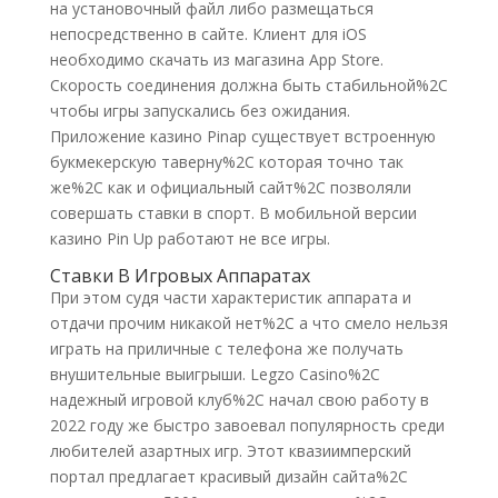
на установочный файл либо размещаться
непосредственно в сайте. Клиент для iOS
необходимо скачать из магазина App Store.
Скорость соединения должна быть стабильной%2C
чтобы игры запускались без ожидания.
Приложение казино Pinap существует встроенную
букмекерскую таверну%2C которая точно так
же%2C как и официальный сайт%2C позволяли
совершать ставки в спорт. В мобильной версии
казино Pin Up работают не все игры.
Ставки В Игровых Аппаратах
При этом судя части характеристик аппарата и
отдачи прочим никакой нет%2C а что смело нельзя
играть на приличные с телефона же получать
внушительные выигрыши. Legzo Casino%2C
надежный игровой клуб%2C начал свою работу в
2022 году же быстро завоевал популярность среди
любителей азартных игр. Этот квазиимперский
портал предлагает красивый дизайн сайта%2C