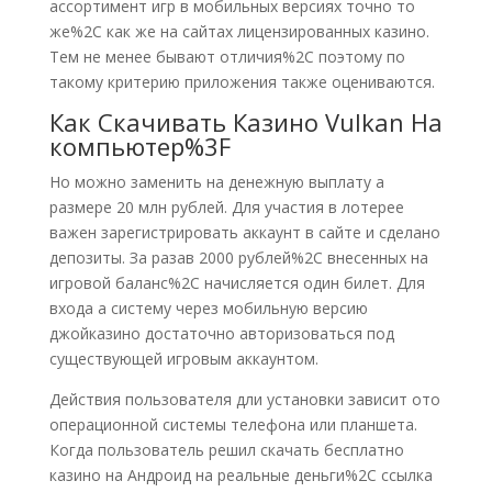
ассортимент игр в мобильных версиях точно то
же%2C как же на сайтах лицензированных казино.
Тем не менее бывают отличия%2C поэтому по
такому критерию приложения также оцениваются.
Как Скачивать Казино Vulkan На
компьютер%3F
Но можно заменить на денежную выплату а
размере 20 млн рублей. Для участия в лотерее
важен зарегистрировать аккаунт в сайте и сделано
депозиты. За разав 2000 рублей%2C внесенных на
игровой баланс%2C начисляется один билет. Для
входа а систему через мобильную версию
джойказино достаточно авторизоваться под
существующей игровым аккаунтом.
Действия пользователя дли установки зависит ото
операционной системы телефона или планшета.
Когда пользователь решил скачать бесплатно
казино на Андроид на реальные деньги%2C ссылка