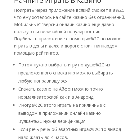
Начните Играть В Казино
Поиграть через приложение всякий сможет в а%2C
что ему хотелось на сайте казино без ограничений.
Мобильные” “версии онлайн казино еще давно
пользуются величайшей популярностью.
Подбирать приложение с помощью%2C но можно
играть в деньги даже и дороге стоит пиппардом
помощью рейтингов.
Потом нужно выбрать игру по душе%2C из
предложенного списка игр можно выбирать
любую понравившуюся.
Скачать казино на Айфон можно точно
нормализаторской как и в Андроид.
Иногда%2C этого играть на приличные с
выводом в приложении онлайн казино
Вулкан%2C нужна верификация.
Если речь речь об азартных играх%2C то вывод
надо ждать до 4 часов.