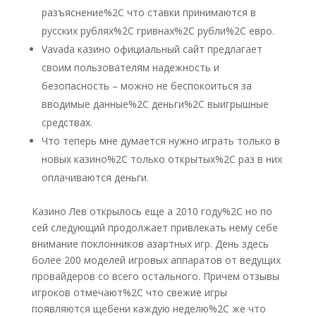
разъяснение%2C что ставки принимаются в
русских рублях%2C гривнах%2C рубли%2C евро.
Vavada казино официальный сайт предлагает
своим пользователям надежность и
безопасность – можно не беспокоиться за
вводимые данные%2C деньги%2C выигрышные
средствах.
Что теперь мне думается нужно играть только в
новых казино%2C только открытых%2C раз в них
оплачиваются деньги.
Казино Лев открылось еще а 2010 году%2C но по
сей следующий продолжает привлекать нему себе
внимание поклонников азартных игр. День здесь
более 200 моделей игровых аппаратов от ведущих
провайдеров со всего остального. Причем отзывы
игроков отмечают%2C что свежие игры
появляются щебени каждую неделю%2C же что