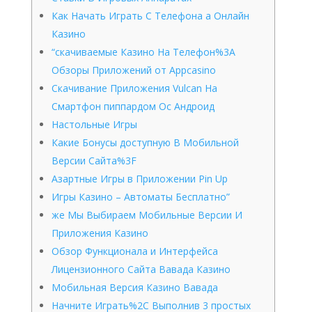
Как Начать Играть С Телефона а Онлайн
Казино
“скачиваемые Казино На Телефон%3A
Обзоры Приложений от Appcasino
Скачивание Приложения Vulcan На
Смартфон пиппардом Ос Андроид
Настольные Игры
Какие Бонусы доступную В Мобильной
Версии Сайта%3F
Азартные Игры в Приложении Pin Up
Игры Казино – Автоматы Бесплатно”
же Мы Выбираем Мобильные Версии И
Приложения Казино
Обзор Функционала и Интерфейса
Лицензионного Сайта Вавада Казино
Мобильная Версия Казино Вавада
Начните Играть%2C Выполнив 3 простых