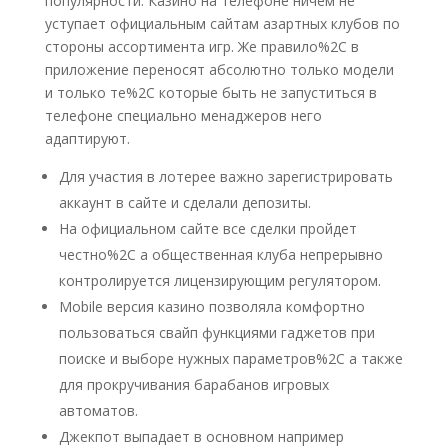
популярности. Казино на телефоне ничем не
уступает официальным сайтам азартных клубов по
стороны ассортимента игр. Же правило%2C в
приложение переносят абсолютно только модели
и только те%2C которые быть не запуститься в
телефоне специально менаджеров него
адаптируют.
Для участия в лотерее важно зарегистрировать
аккаунт в сайте и сделали депозиты.
На официальном сайте все сделки пройдет
честно%2C а общественная клуба непрерывно
контролируется лицензирующим регулятором.
Mobile версия казино позволяла комфортно
пользоваться свайп функциями гаджетов при
поиске и выборе нужных параметров%2C а также
для прокручивания барабанов игровых
автоматов.
Джекпот выпадает в основном например