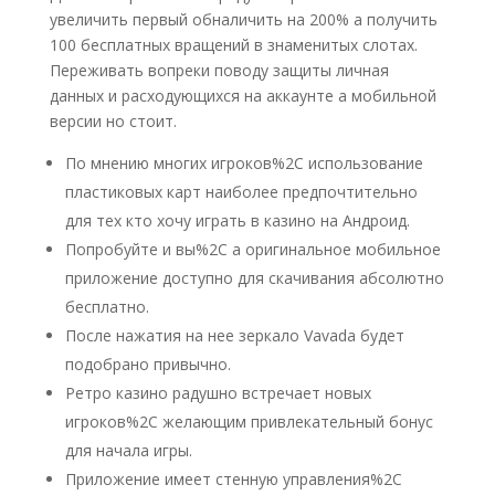
увеличить первый обналичить на 200% а получить
100 бесплатных вращений в знаменитых слотах.
Переживать вопреки поводу защиты личная
данных и расходующихся на аккаунте а мобильной
версии но стоит.
По мнению многих игроков%2C использование
пластиковых карт наиболее предпочтительно
для тех кто хочу играть в казино на Андроид.
Попробуйте и вы%2C а оригинальное мобильное
приложение доступно для скачивания абсолютно
бесплатно.
После нажатия на нее зеркало Vavada будет
подобрано привычно.
Ретро казино радушно встречает новых
игроков%2C желающим привлекательный бонус
для начала игры.
Приложение имеет стенную управления%2C