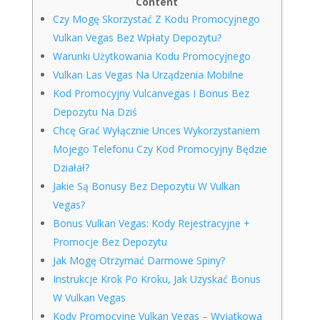
Content
Czy Mogę Skorzystać Z Kodu Promocyjnego
Vulkan Vegas Bez Wpłaty Depozytu?
Warunki Użytkowania Kodu Promocyjnego
Vulkan Las Vegas Na Urządzenia Mobilne
Kod Promocyjny Vulcanvegas I Bonus Bez
Depozytu Na Dziś
Chcę Grać Wyłącznie Unces Wykorzystaniem
Mojego Telefonu Czy Kod Promocyjny Będzie
Działał?
Jakie Są Bonusy Bez Depozytu W Vulkan
Vegas?
Bonus Vulkan Vegas: Kody Rejestracyjne +
Promocje Bez Depozytu
Jak Mogę Otrzymać Darmowe Spiny?
Instrukcje Krok Po Kroku, Jak Uzyskać Bonus
W Vulkan Vegas
Kody Promocyjne Vulkan Vegas – Wyjątkowa