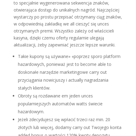
to specjalnie wygenerowana sekwencja znaków,
otwierająca dostęp do unikalnych nagród. Najczęściej
wystarczy po prostu przepisać otrzymany ciąg znaków,
w odpowiednią zakładkę we all cieszyć się unces
otrzymanych premii. Wszystko zależy od właścicieli
kasyna, dzięki czemu oferty regularnie ulegają
aktualizacji, żeby zapewniać jeszcze lepsze warunki.
Takie kupony są używane» «poprzez sporo platform
hazardowych, ponieważ jest to become able to
doskonałe narzędzie marketingowe carry out
przyciągania nowicjuszy i actually nagradzania
stałych klientów.
Obroty są rozdawane em jeden unces
popularniejszych automatów watts świecie
hazardowym.
Jeżeli zdecydujesz się wpłacić trzeci raz min. 20
złotych lub więcej, dodamy carry out Twojego konta
added bonus o wartości 120% kwoty depozytu.