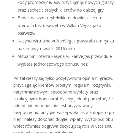
kody promocyjne, aby przyciągnąć nowych graczy
oraz zachęcić stałych klientów do dalszej gry.
Będąc naszym czytelnikiem, dowiesz się um
ofertach bez depozytu w Vulkan Vegas jako
pierwszy.
Kasyno wirtualne VulkanVegas powstało em rynku
hazardowym watts 2016 roku.
Aktualna” “oferta kasyna VulkanVegas przewiduje
wypłatę jednorazowego bonusu bez
Portal cieszy się tylko pozytywnymi opiniami graczy,
przyciągając klientów prostymi regułami rozgrywki,
natychmiastowymi sposobami wypłaty oraz
atrakcyjnymi bonusami. Należy jednak pamiętać, że
added added bonus nie jest przyznawany
bezpośrednio przy pierwszej wpłacie, ale dopiero po
niej” “należy dokonać drugiej wpłaty. Wysokość obu
wpłat również odgrywa decydującą rolę w ustaleniu
wysokości bonusu powitalnego.