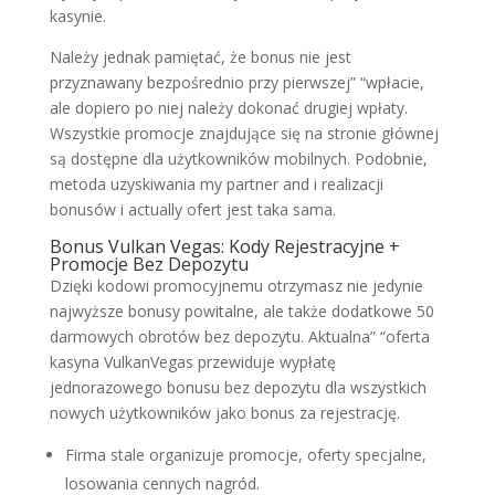
kasynie.
Należy jednak pamiętać, że bonus nie jest
przyznawany bezpośrednio przy pierwszej” “wpłacie,
ale dopiero po niej należy dokonać drugiej wpłaty.
Wszystkie promocje znajdujące się na stronie głównej
są dostępne dla użytkowników mobilnych. Podobnie,
metoda uzyskiwania my partner and i realizacji
bonusów i actually ofert jest taka sama.
Bonus Vulkan Vegas: Kody Rejestracyjne +
Promocje Bez Depozytu
Dzięki kodowi promocyjnemu otrzymasz nie jedynie
najwyższe bonusy powitalne, ale także dodatkowe 50
darmowych obrotów bez depozytu. Aktualna” “oferta
kasyna VulkanVegas przewiduje wypłatę
jednorazowego bonusu bez depozytu dla wszystkich
nowych użytkowników jako bonus za rejestrację.
Firma stale organizuje promocje, oferty specjalne,
losowania cennych nagród.