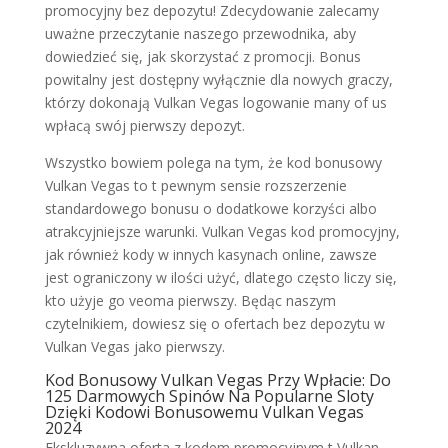
promocyjny bez depozytu! Zdecydowanie zalecamy
uważne przeczytanie naszego przewodnika, aby
dowiedzieć się, jak skorzystać z promocji. Bonus
powitalny jest dostępny wyłącznie dla nowych graczy,
którzy dokonają Vulkan Vegas logowanie many of us
wpłacą swój pierwszy depozyt.
Wszystko bowiem polega na tym, że kod bonusowy
Vulkan Vegas to t pewnym sensie rozszerzenie
standardowego bonusu o dodatkowe korzyści albo
atrakcyjniejsze warunki. Vulkan Vegas kod promocyjny,
jak również kody w innych kasynach online, zawsze
jest ograniczony w ilości użyć, dlatego często liczy się,
kto użyje go veoma pierwszy. Będąc naszym
czytelnikiem, dowiesz się o ofertach bez depozytu w
Vulkan Vegas jako pierwszy.
Kod Bonusowy Vulkan Vegas Przy Wpłacie: Do
125 Darmowych Spinów Na Popularne Sloty
Dzięki Kodowi Bonusowemu Vulkan Vegas
2024
Ekskluzywna oferta z kodem promocyjnym t Vulkan