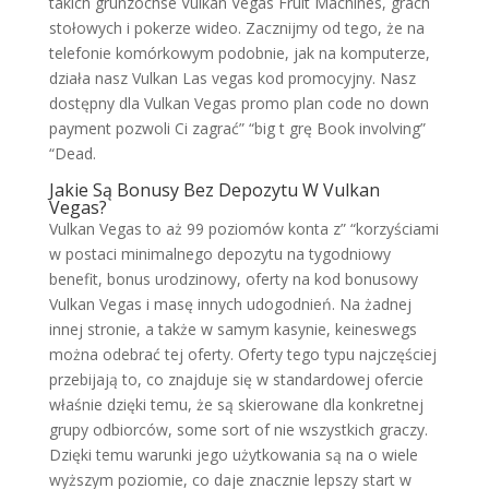
takich grunzochse Vulkan Vegas Fruit Machines, grach
stołowych i pokerze wideo. Zacznijmy od tego, że na
telefonie komórkowym podobnie, jak na komputerze,
działa nasz Vulkan Las vegas kod promocyjny. Nasz
dostępny dla Vulkan Vegas promo plan code no down
payment pozwoli Ci zagrać” “big t grę Book involving”
“Dead.
Jakie Są Bonusy Bez Depozytu W Vulkan
Vegas?
Vulkan Vegas to aż 99 poziomów konta z” “korzyściami
w postaci minimalnego depozytu na tygodniowy
benefit, bonus urodzinowy, oferty na kod bonusowy
Vulkan Vegas i masę innych udogodnień. Na żadnej
innej stronie, a także w samym kasynie, keineswegs
można odebrać tej oferty. Oferty tego typu najczęściej
przebijają to, co znajduje się w standardowej ofercie
właśnie dzięki temu, że są skierowane dla konkretnej
grupy odbiorców, some sort of nie wszystkich graczy.
Dzięki temu warunki jego użytkowania są na o wiele
wyższym poziomie, co daje znacznie lepszy start w