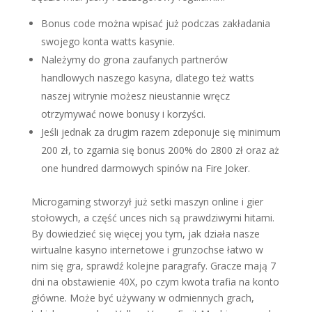
Bonus code można wpisać już podczas zakładania
swojego konta watts kasynie.
Należymy do grona zaufanych partnerów
handlowych naszego kasyna, dlatego też watts
naszej witrynie możesz nieustannie wręcz
otrzymywać nowe bonusy i korzyści.
Jeśli jednak za drugim razem zdeponuje się minimum
200 zł, to zgarnia się bonus 200% do 2800 zł oraz aż
one hundred darmowych spinów na Fire Joker.
Microgaming stworzył już setki maszyn online i gier
stołowych, a część unces nich są prawdziwymi hitami.
By dowiedzieć się więcej you tym, jak działa nasze
wirtualne kasyno internetowe i grunzochse łatwo w
nim się gra, sprawdź kolejne paragrafy. Gracze mają 7
dni na obstawienie 40X, po czym kwota trafia na konto
główne. Może być używany w odmiennych grach,