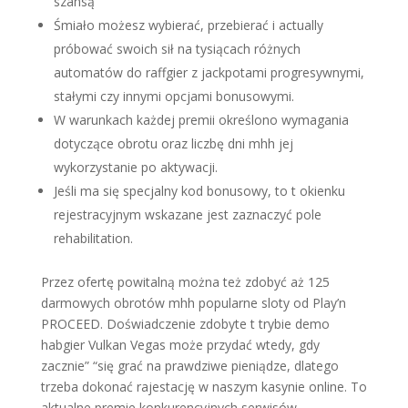
szansą
Śmiało możesz wybierać, przebierać i actually
próbować swoich sił na tysiącach różnych
automatów do raffgier z jackpotami progresywnymi,
stałymi czy innymi opcjami bonusowymi.
W warunkach każdej premii określono wymagania
dotyczące obrotu oraz liczbę dni mhh jej
wykorzystanie po aktywacji.
Jeśli ma się specjalny kod bonusowy, to t okienku
rejestracyjnym wskazane jest zaznaczyć pole
rehabilitation.
Przez ofertę powitalną można też zdobyć aż 125
darmowych obrotów mhh popularne sloty od Play’n
PROCEED. Doświadczenie zdobyte t trybie demo
habgier Vulkan Vegas może przydać wtedy, gdy
zacznie” “się grać na prawdziwe pieniądze, dlatego
trzeba dokonać rajestację w naszym kasynie online. To
aktualne premie konkurencyjnych serwisów,