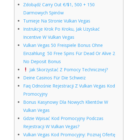
Zdobądź Carry Out €/$1, 500 + 150
Darmowych Spinów
Turnieje Na Stronie Vulkan Vegas
Instrukcje Krok Po Kroku, Jak Uzyskać
Incentive W Vulkan Vegas
Vulkan Vegas 50 Freispiele Bonus Ohne
Einzahlung ️ 50 Free Spins Für Dead Or Alive 2
No Deposit Bonus
Jak Skorzystać Z Pomocy Technicznej?
Deine Casinos Für Die Schweiz
Faq Odnośnie Rejestracji Z Vulkan Vegas Kod
Promocyjny
Bonus Kasynowy Dla Nowych Klientów W
Vulkan Vegas
Gdzie Wpisać Kod Promocyjny Podczas
Rejestracji W Vulkan Vegas?
Vulkan Vegas Kod Promocyjny: Poznaj Ofertę