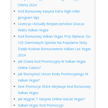
Oferta 2024
Kod Bonusowy Kasyna Extra High-roller
(program Vip)
Licencja I Actually Bezpieczeństwo Gracza
Watts Vulkan Vegas
Kod Bonusowy Vulkan Vegas Przy Wpłacie: Do
125 Darmowych Spinów Na Popularne Sloty
Dzięki Kodowi Bonusowemu Vulkan Las Vegas
2024
Jak Działa Kod Promocyjny W Vulkan Vegas
Online Casino?
Jak Skorzystać Unces Kodu Promocyjnego W
Vulkan Vegas?
Inne Promocje Które Aktywuje Kod Bonusowy
Vulkan Vegas
Jak Wygrać T Kasynie Online Vulcan Vegas?
Vulkan Vegas Kod Promocyjn