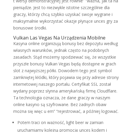
t wersji demonstracyjnej jest równie” “ważna, jak ta na
pieniądze. Jest to niezwykle istotne szczególnie dla
graczy, którzy chcą szybko uzyskać swoje wygrane i
maksymalnie wykorzystać okazje płynące unces gry za
bonusowe środki.
Vulkan Las Vegas Na Urządzenia Mobilne
Kasyna online organizują bonusy bez depozytu według
własnych warunków, jednak często na podobnych
zasadach. Stąd możemy spodziewać się, że wszystkie
przyszłe bonusy Vulkan Vegas będą dostępne w grach
slot z najwyższej półki. Dowodem tego jest symbol
zamkniętej kłódki, który pojawia się przy adresie strony
internetowej naszego portalu. Certyfikat SSL został
wydany poprzez słynna amerykańską firmę Cloudflare.
Ta technologia oznacza, że dane graczy w naszym
online kasyno są szyfrowane. Bez żadnych obaw
można się więc u em” “rejestrować, a później logować.
Potem traci on ważność, light beer w zamian
uruchamiamy kolejną promocję unces kodem i