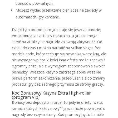
bonusów powitalnych.
Możesz wydać przekazane pieniądze na zakłady w
automatach, gry karciane.
Dzięki tym promocjom gra staje się jeszcze bardziej
emocjonująca i actually opłacalna, a gracze mogą
liczyć na atrakcyjne nagrody za swoją aktywność. Od
czasu do czasu można natrafić na Vulkan Vegas free
models code, który cechuje się niewielką wartością, ale
nie wymaga wpłaty. Z kolei inna oferta może zapewnić
ogromny prize, ale z wymogiem zdeponowania swoich
pieniędzy. Wreszcie kasyno zastrzega sobie wszelkie
prawa perform zakończenia, przedłużenia albo zmiany
procedur gry bez żadnego przymusu ze strony graczy.
Kod Bonusowy Kasyna Extra High-roller
(program Vip)
Bonusy bez depozytu in order to jedyne oferty, watts
ramach których każdy nowy” “gracz może powalczyć o
nagrody bez ryzyka straty. Kod promocyjny to be able