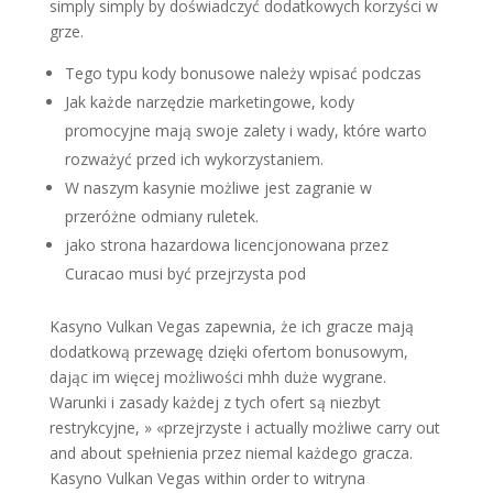
simply simply by doświadczyć dodatkowych korzyści w
grze.
Tego typu kody bonusowe należy wpisać podczas
Jak każde narzędzie marketingowe, kody
promocyjne mają swoje zalety i wady, które warto
rozważyć przed ich wykorzystaniem.
W naszym kasynie możliwe jest zagranie w
przeróżne odmiany ruletek.
jako strona hazardowa licencjonowana przez
Curacao musi być przejrzysta pod
Kasyno Vulkan Vegas zapewnia, że ich gracze mają
dodatkową przewagę dzięki ofertom bonusowym,
dając im więcej możliwości mhh duże wygrane.
Warunki i zasady każdej z tych ofert są niezbyt
restrykcyjne, » «przejrzyste i actually możliwe carry out
and about spełnienia przez niemal każdego gracza.
Kasyno Vulkan Vegas within order to witryna